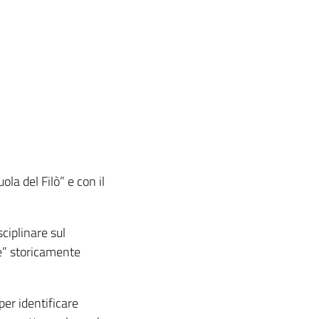
la del Filò” e con il
sciplinare sul
lte” storicamente
per identificare