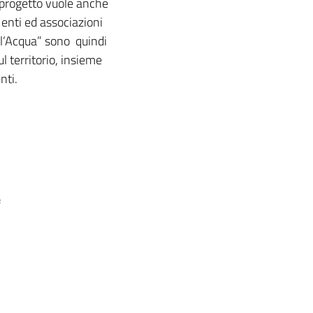
l progetto vuole anche
i enti ed associazioni
dell’Acqua” sono quindi
l territorio, insieme
nti.
f