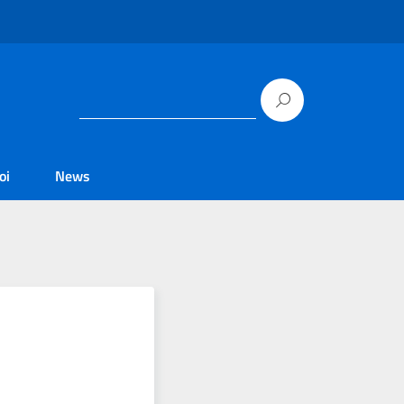
oi
News