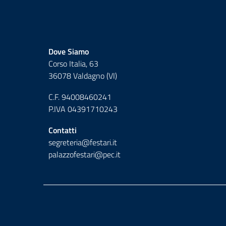
Dove Siamo
Corso Italia, 63
36078 Valdagno (VI)
C.F. 94008460241
P.IVA 04391710243
Contatti
segreteria@festari.it
palazzofestari@pec.it