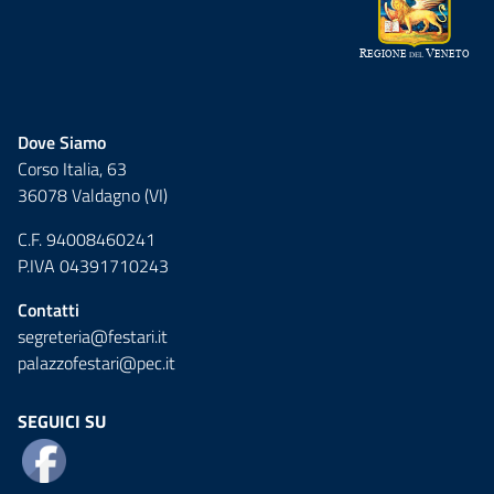
Dove Siamo
Corso Italia, 63
36078 Valdagno (VI)
C.F. 94008460241
P.IVA 04391710243
Contatti
segreteria@festari.it
palazzofestari@pec.it
SEGUICI SU