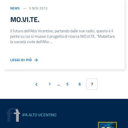
NEWS
5 NOV 2013
MO.VI.TE.
Il futuro dell’Alto Vicentino, partendo dalle sue radici, questo è il
ponte su cui si muove il progetto di ricerca MO.VI.TE, “Mobilitare
la società civile dell’Alto …
LEGGI DI PIÙ
1
…
5
6
7
IPA ALTO VICENTINO